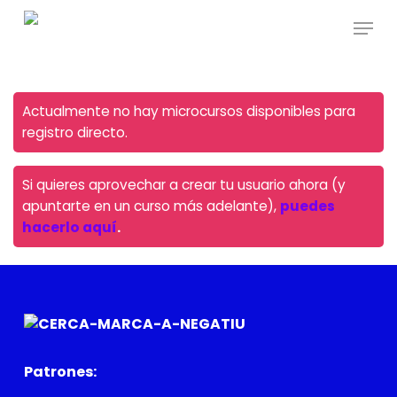
Skip
Menu
to
main
content
Actualmente no hay microcursos disponibles para
registro directo.
Si quieres aprovechar a crear tu usuario ahora (y
apuntarte en un curso más adelante),
puedes
hacerlo aquí
.
Patrones: