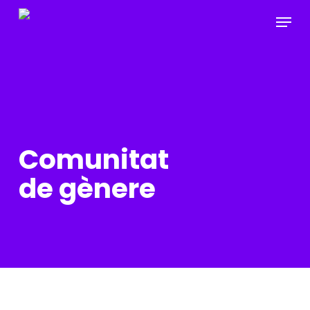
Skip
Menu
to
main
content
Comunitat
de gènere