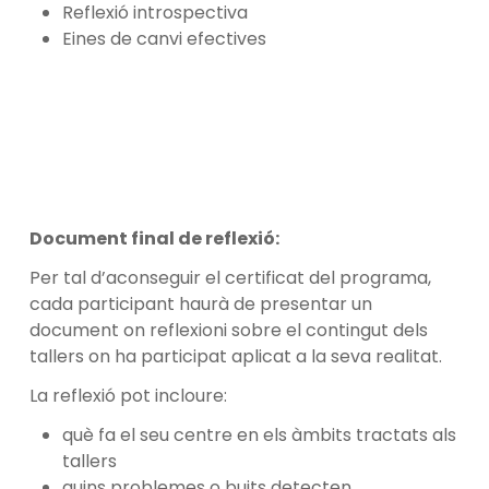
taller. Si el que necessites és un certificat
Reflexió introspectiva
justificant la teva assistència només, també
Eines de canvi efectives
te’l podrem preparar.
En què consisteix el document final?
Una reflexió aplicada al propi centre que
identifica reptes i proposa millores a partir
dels continguts treballats. Pot incloure
reflexions de un o més tallers, en funció de
l’assistència.
Document final de reflexió:
Com es fa la inscripció?
Per tal d’aconseguir el certificat del programa,
A través dels enllaços específics per a cada
cada participant haurà de presentar un
activitat disponibles als canals del programa.
document on reflexioni sobre el contingut dels
Cal que t’inscriguis a cadascuna de les
tallers on ha participat aplicat a la seva realitat.
activitats.
La reflexió pot incloure:
què fa el seu centre en els àmbits tractats als
tallers
quins problemes o buits detecten