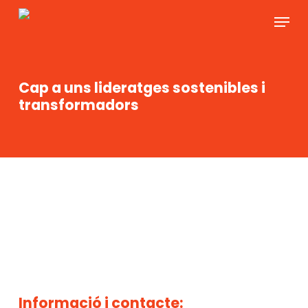
Skip
Menu
to
main
content
Cap a uns lideratges sostenibles i
transformadors
Informació i contacte: