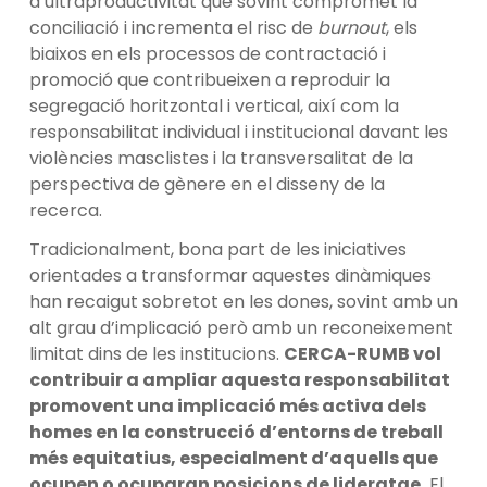
d’ultraproductivitat que sovint compromet la
conciliació i incrementa el risc de
burnout
, els
biaixos en els processos de contractació i
promoció que contribueixen a reproduir la
segregació horitzontal i vertical, així com la
responsabilitat individual i institucional davant les
violències masclistes i la transversalitat de la
perspectiva de gènere en el disseny de la
recerca.
Tradicionalment, bona part de les iniciatives
orientades a transformar aquestes dinàmiques
han recaigut sobretot en les dones, sovint amb un
alt grau d’implicació però amb un reconeixement
limitat dins de les institucions.
CERCA-RUMB vol
contribuir a ampliar aquesta responsabilitat
promovent una implicació més activa dels
homes en la construcció d’entorns de treball
més equitatius, especialment d’aquells que
ocupen o ocuparan posicions de lideratge.
El