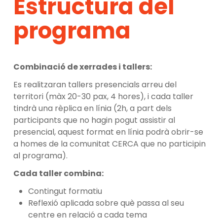
Estructura del
sessions en línia (2h), amb contingut formatiu,
sistema CERCA; excepcionalment podran
reflexió aplicada i eines pràctiques. Cada taller
programa
participar altres homes del sistema de
es farà dues vegades: primer en format
recerca català, si quedessin places
presencial (4h), i al cap de pocs dies en
disponibles.
format reduït (2h) i en línia.
Hi poden participar dones?
Combinació de xerrades i tallers:
Es poden fer només les sessions en línia?
Si bé la sessió inaugural és oberta a tothom, el
Sí. Les sessions en línia poden seguir-se de
Es realitzaran tallers presencials arreu del
programa està orientat a homes.
manera independent i, en alguns casos,
territori (màx 20-30 pax, 4 hores), i cada taller
s’obren a més participants.
Cal preparar alguna cosa abans de
tindrà una rèplica en línia (2h, a part dels
començar?
participants que no hagin pogut assistir al
És obligatori assistir a totes les activitats?
Es recomana revisar el pla d’igualtat, el
presencial, aquest format en línia podrà obrir-se
No, cada taller és independent, però es
protocol d’assetjament i altres polítiques de
a homes de la comunitat CERCA que no participin
recomana assistir a tots els tallers per obtenir
gènere del centre.
al programa).
una visió completa del programa.
Cada taller combina:
S’ofereix algun certificat?
Sí, d’assistència i aprofitament. Per obtenir el
Contingut formatiu
certificat complet cal presentar un document
Reflexió aplicada sobre què passa al seu
final de reflexió sobre el que s’ha après al
centre en relació a cada tema