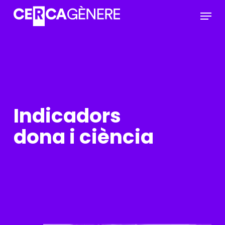
Skip
Menu
to
main
Close
content
Menu
Indicadors
dona i ciència